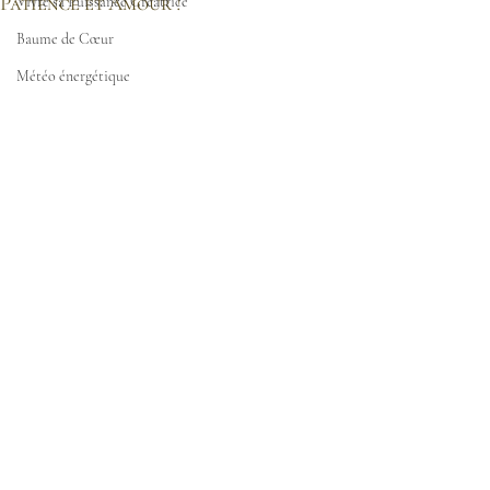
Patience et Amour !
Vivre sa Puissance Créatrice
Baume de Cœur
Météo énergétique