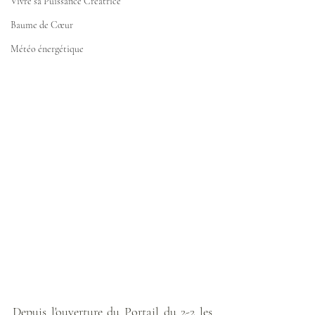
Vivre sa Puissance Créatrice
Baume de Cœur
Météo énergétique
Depuis l'ouverture du Portail du 2-2 les 