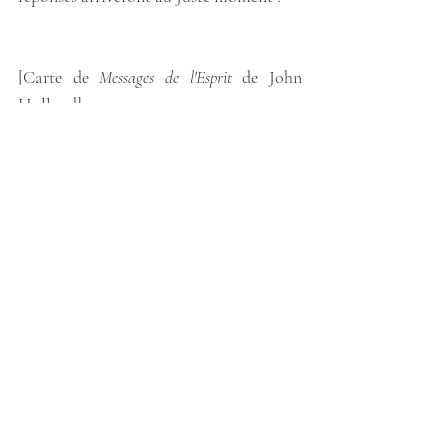
[Carte de 
Messages de l'Esprit
 de John 
Holland]
Météo énergétique
Posts récents
Voir tout