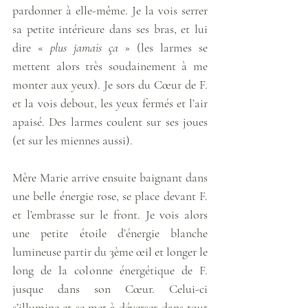
pardonner à elle-même. Je la vois serrer 
sa petite intérieure dans ses bras, et lui 
dire « 
plus jamais ça
 » (les larmes se 
mettent alors très soudainement à me 
monter aux yeux). Je sors du Cœur de F. 
et la vois debout, les yeux fermés et l’air 
apaisé. Des larmes coulent sur ses joues 
(et sur les miennes aussi). 
Mère Marie arrive ensuite baignant dans 
une belle énergie rose, se place devant F. 
et l’embrasse sur le front. Je vois alors 
une petite étoile d’énergie blanche 
lumineuse partir du 3ème œil et longer le 
long de la colonne énergétique de F. 
jusque dans son Cœur. Celui-ci 
s’illumine et se met à déverser dans tout 