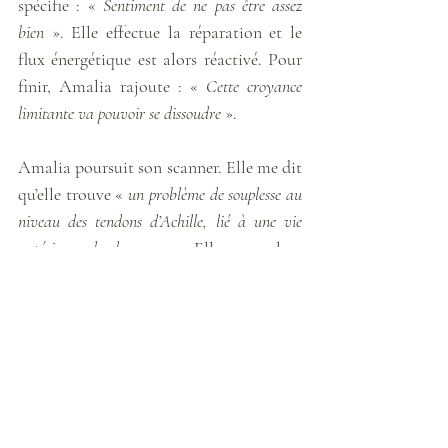
spécifie : « 
Sentiment de ne pas être assez 
bien
 ». Elle effectue la réparation et le 
flux énergétique est alors réactivé. Pour 
finir, Amalia rajoute : « 
Cette croyance 
limitante va pouvoir se dissoudre
 ». 
Amalia poursuit son scanner. Elle me dit 
qu’elle trouve « 
un problème de souplesse au 
niveau des tendons d’Achille, lié à une vie 
antérieure de danseuse
 ». Elle pose alors 
des grilles énergétiques de renforcement 
à l’arrière de chaque pied. Elle trouve 
également un nœud énergétique au 
niveau de la jambe gauche, près du col 
du fémur de F., « 
lié à sa peur de ne pas 
réussir dans le monde matériel en tant que 
femme 
». Amalia effectue alors une 