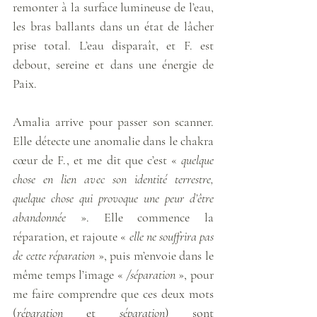
remonter à la surface lumineuse de l’eau, 
les bras ballants dans un état de lâcher 
prise total. L’eau disparaît, et F. est 
debout, sereine et dans une énergie de 
Paix. 
Amalia arrive pour passer son scanner. 
Elle détecte une anomalie dans le chakra 
cœur de F., et me dit que c’est « 
quelque 
chose en lien avec son identité terrestre, 
quelque chose qui provoque une peur d’être 
abandonnée
 ». Elle commence la 
réparation, et rajoute « 
elle ne souffrira pas 
de cette réparation
 », puis m’envoie dans le 
même temps l’image « 
/séparation
 », pour 
me faire comprendre que ces deux mots 
(
réparation
 et 
séparation
) sont 