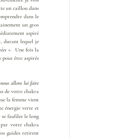
e un caillou dans 
omprendre dans le 
dainement un gros 
édiatement aspiré 
 durant lequel je 
vées
 ».  Une fois la 
 pour être aspirés 
ous allons lui faire 
us de votre chakra 
que la femme vient 
 énergie verte et 
e faufiler le long 
 par votre chakra 
os guides retirent 