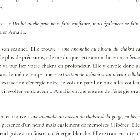
». 
e : « 
Dis-lui qu’elle peut nous faire confiance, mais également se faire
eler Amalia. 
 son scanner. Elle trouve « 
une anomalie au niveau du chakra sacr
de plus de précisions, elle me dit que cette anomalie est « 
en lien a
le va purifier votre chakra en profondeur. Elle y envoie donc u
 dans le même temps une « 
extraction de mémoires au niveau cellulai
 extraction d’énergie noire, je vois un papillon aux ailes couleu
 virevolter en douceur… Amalia envoie ensuite de l’énergie oran
r, et trouve « 
une anomalie au niveau du chakra de la gorge, en lien
a présence d’un nœud mais également de mémoires à libérer. Elle 
ud grâce à un faisceau d’énergie blanche. Elle extrait ensuite u