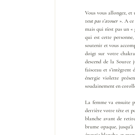
Vous vous allongez, et
veut pas s’avouer 
». A ce
mais qui n’est pas un «
qui est cette personne,
soutenir et vous accomp
doigt sur votre chakra
descend de la Source j
faisceau et s’intègrent 
énergie violette prése
soudainement en corolle
La femme va ensuite pl
derrière votre tête et p
blanche avant de retire
brume opaque, jusqu’à v
énergie blanche, et gra