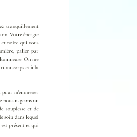
ez tranquillement 
in. Votre énergie 
 et noire qui vous 
ière, palier par 
t lumineuse. On me 
t au corps et à la 
in pour m’emmener 
e nous nageons un 
 souplesse et de 
 soin dans lequel 
st présent et qui 