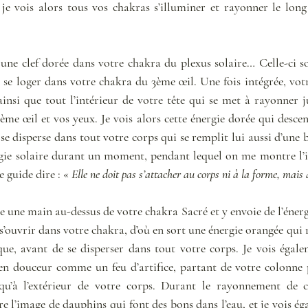
 je vois alors tous vos chakras s’illuminer et rayonner le long
ne clef dorée dans votre chakra du plexus solaire… Celle-ci so
 se loger dans votre chakra du 3ème œil. Une fois intégrée, vot
ainsi que tout l’intérieur de votre tête qui se met à rayonner j
me œil et vos yeux. Je vois alors cette énergie dorée qui descen
se disperse dans tout votre corps qui se remplit lui aussi d’une
rgie solaire durant un moment, pendant lequel on me montre l’i
e guide dire : « 
Elle ne doit pas s’attacher au corps ni à la forme, mais
une main au-dessus de votre chakra Sacré et y envoie de l’énergi
 s’ouvrir dans votre chakra, d’où en sort une énergie orangée qui 
ue, avant de se disperser dans tout votre corps. Je vois égalem
en douceur comme un feu d’artifice, partant de votre colonne p
usqu’à l’extérieur de votre corps. Durant le rayonnement de c