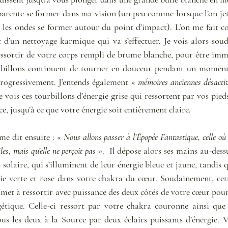
parente se former dans ma vision (un peu comme lorsque l’on jett
it les ondes se former autour du point d’impact). L’on me fait c
 d’un nettoyage karmique qui va s’effectuer. Je vois alors sou
essortir de votre corps rempli de brume blanche, pour être imm
rbillons continuent de tourner en douceur pendant un moment,
 progressivement. J’entends également « 
mémoires anciennes désacti
e vois ces tourbillons d’énergie grise qui ressortent par vos pieds
e, jusqu’à ce que votre énergie soit entièrement claire. 
e dit ensuite : « 
Nous allons passer à l’Épopée Fantastique, celle où n
les, mais qu’elle ne perçoit pas
 ».  Il dépose alors ses mains au-dess
 solaire, qui s’illuminent de leur énergie bleue et jaune, tandis 
ie verte et rose dans votre chakra du cœur. Soudainement, cette
met à ressortir avec puissance des deux côtés de votre cœur pour s
étique. Celle-ci ressort par votre chakra couronne ainsi que
ous les deux à la Source par deux éclairs puissants d’énergie. V