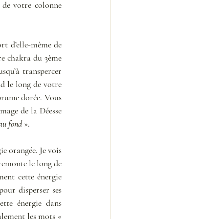
 de votre colonne 
rt d’elle-même de 
re chakra du 3ème 
usqu’à transpercer 
d le long de votre 
 brume dorée. Vous 
mage de la Déesse 
 au fond
 ». 
e orangée. Je vois 
remonte le long de 
ent cette énergie 
our disperser ses 
ette énergie dans 
l’extérieur, on me montre l’image de dauphins qui font des bons dans l’eau, et je vois également les mots « 