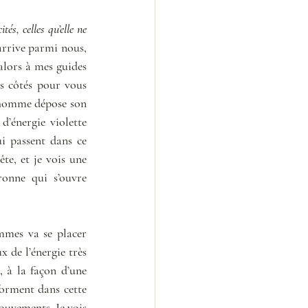
és, celles qu’elle ne 
arrive parmi nous, 
alors à mes guides 
s côtés pour vous 
 homme dépose son 
’énergie violette 
i passent dans ce 
te, et je vois une 
ronne qui s’ouvre 
mes va se placer 
 de l’énergie très 
 à la façon d’une 
orment dans cette 
ouvements. Je vois 