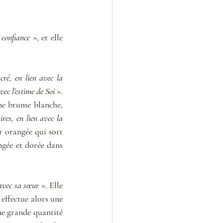
 confiance
 », et elle 
é, en lien avec la 
vec l’estime de Soi
 ». 
ne brume blanche, 
res, en lien avec la 
r orangée qui sort 
gée et dorée dans 
 avec sa sœur
 ». Elle 
effectue alors une 
ne grande quantité 