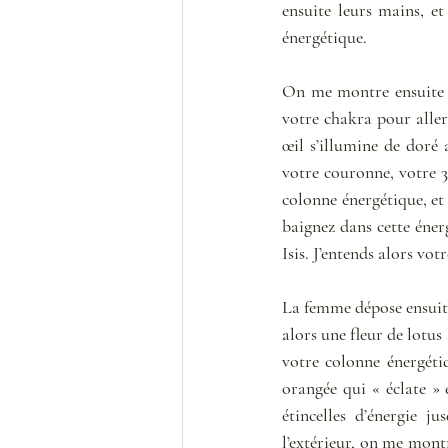
ensuite leurs mains, et
énergétique. 
On me montre ensuite u
votre chakra pour aller
œil s’illumine de doré 
votre couronne, votre 3è
colonne énergétique, et 
baignez dans cette éne
Isis. J’entends alors votr
La femme dépose ensuite 
alors une fleur de lotus
votre colonne énergétiq
orangée qui « éclate » 
étincelles d’énergie j