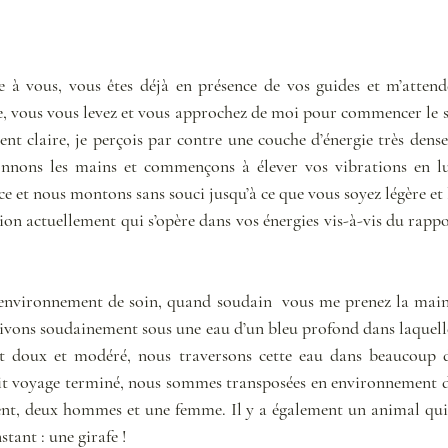
 à vous, vous êtes déjà en présence de vos guides et m’attend
, vous vous levez et vous approchez de moi pour commencer le so
ent claire, je perçois par contre une couche d’énergie très dense
nnons les mains et commençons à élever vos vibrations en lum
uce et nous montons sans souci jusqu’à ce que vous soyez légère e
ion actuellement qui s’opère dans vos énergies vis-à-vis du rappor
n environnement de soin, quand soudain  vous me prenez la ma
ivons soudainement sous une eau d’un bleu profond dans laquell
t doux et modéré, nous traversons cette eau dans beaucoup de
etit voyage terminé, nous sommes transposées en environnement de
nt, deux hommes et une femme. Il y a également un animal qui e
tant : une girafe ! 