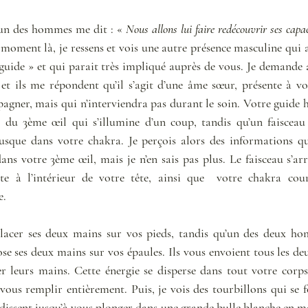
 un des hommes me dit : « 
Nous allons lui faire redécouvrir ses capacit
 moment là, je ressens et vois une autre présence masculine qui 
 guide » et qui parait très impliqué auprès de vous. Je demande 
 et ils me répondent qu’il s’agit d’une âme sœur, présente à vo
agner, mais qui n’interviendra pas durant le soin. Votre guide
 du 3ème œil qui s’illumine d’un coup, tandis qu’un faisceau d
usque dans votre chakra. Je perçois alors des informations qu
dans votre 3ème œil, mais je n’en sais pas plus. Le faisceau s’arrê
nte à l’intérieur de votre tête, ainsi que  votre chakra cou
. 
acer ses deux mains sur vos pieds, tandis qu’un des deux hom
ose ses deux mains sur vos épaules. Ils vous envoient tous les deux
r leurs mains. Cette énergie se disperse dans tout votre corps,
ous remplir entièrement. Puis, je vois des tourbillons qui se f
ndissent jusqu’à vous plonger dans une grande bulle blanche en m