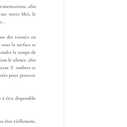
imentations, afin 
sur notre Moi, le 
au… 
as des retours en 
sous la surface se 
rendre le temps de 
ns le silence, afin 
tant T, ombres et 
ntées pour pouvoir 
à être disponible 
s êtes réellement, 