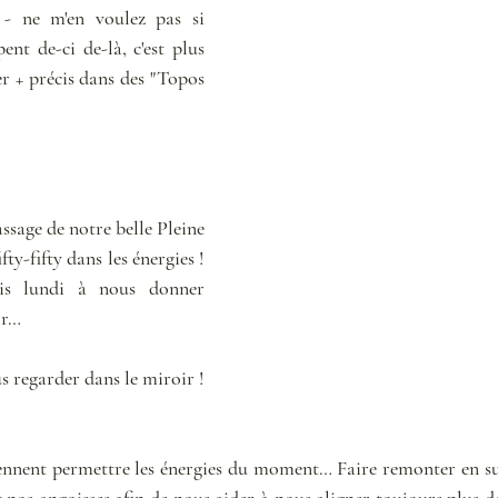
- ne m'en voulez pas si 
nt de-ci de-là, c'est plus 
er + précis dans des "Topos 
ssage de notre belle Pleine 
ty-fifty dans les énergies ! 
is lundi à nous donner 
ir…
 regarder dans le miroir ! 
iennent permettre les énergies du moment… Faire remonter en su
 nos angoisses afin de nous aider à nous aligner toujours plus d