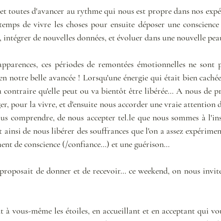
t toutes d'avancer au rythme qui nous est propre dans nos expér
temps de vivre les choses pour ensuite déposer une conscience 
it, intégrer de nouvelles données, et évoluer dans une nouvelle pe
pparences, ces périodes de remontées émotionnelles ne sont p
en notre belle avancée ! Lorsqu'une énergie qui était bien cachée 
u contraire qu'elle peut ou va bientôt être libérée… A nous de p
er, pour la vivre, et d'ensuite nous accorder une vraie attention da
us comprendre, de nous accepter tel.le que nous sommes à l'ins
 ainsi de nous libérer des souffrances que l'on a assez expérime
ent de conscience (/confiance…) et une guérison…
roposait de donner et de recevoir… ce weekend, on nous invite 
 à vous-même les étoiles, en accueillant et en acceptant qui vou