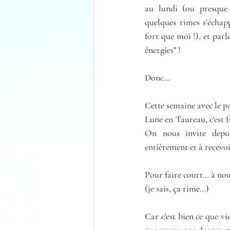
au lundi (ou presque 
quelques rimes s'échappe
fort que moi !), et parl
énergies" !
Donc…
Cette semaine avec le pa
Lune en Taureau, c'est fif
On nous invite depu
entièrement et à recevo
Pour faire court… à nous
(je sais, ça rime…)
Car c'est bien ce que v
nos peurs, nos doutes et