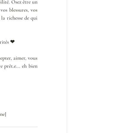
lité. Osez être un 
os blessures, vos 
la richesse de qui 
rités ❤
epter, aimer, vous 
 prêt.e... eh bien 
ne]