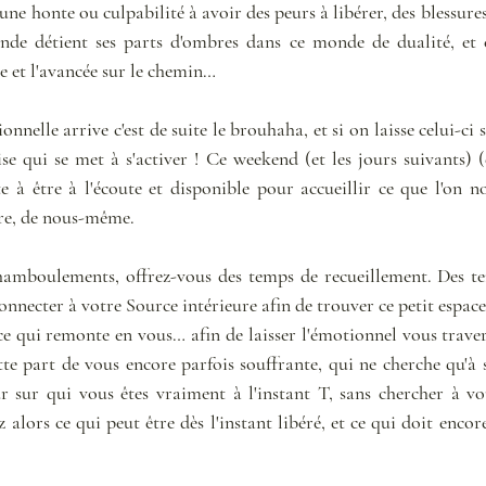
cune honte ou culpabilité à avoir des peurs à libérer, des blessures
de détient ses parts d'ombres dans ce monde de dualité, et c
e et l'avancée sur le chemin… 
lle arrive c'est de suite le brouhaha, et si on laisse celui-ci s'i
ise qui se met à s'activer ! Ce weekend (et les jours suivants) 
e à être à l'écoute et disponible pour accueillir ce que l'on no
e, de nous-même. 
hamboulements, offrez-vous des temps de recueillement. Des te
nnecter à votre Source intérieure afin de trouver ce petit espace 
e qui remonte en vous… afin de laisser l'émotionnel vous travers
tte part de vous encore parfois souffrante, qui ne cherche qu'à 
 sur qui vous êtes vraiment à l'instant T, sans chercher à vou
z alors ce qui peut être dès l'instant libéré, et ce qui doit encor