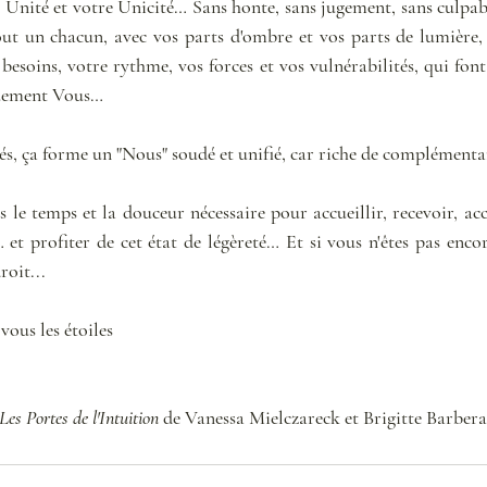
 Unité et votre Unicité… Sans honte, sans jugement, sans culpabi
 un chacun, avec vos parts d'ombre et vos parts de lumière, v
t besoins, votre rythme, vos forces et vos vulnérabilités, qui font 
quement Vous… 
és, ça forme un "Nous" soudé et unifié, car riche de complémenta
le temps et la douceur nécessaire pour accueillir, recevoir, acc
 et profiter de cet état de légèreté… Et si vous n'êtes pas encore
roit...
ous les étoiles 
Les Portes de l'Intuition
 de Vanessa Mielczareck et Brigitte Barbera