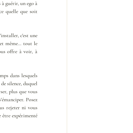
 à guérir, un ego à 
e quelle que soit 
nstaller, c'est une 
(et même… tout le 
us offre à voir, à 
mps dans lesquels 
de silence, duquel 
er, plus que vous 
s'émanciper. Posez 
s rejeter ni vous 
e être expérimenté 