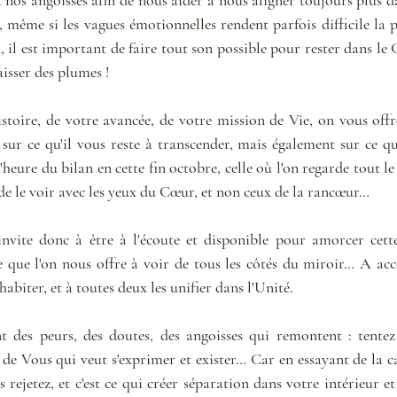
 même si les vagues émotionnelles rendent parfois difficile la p
il est important de faire tout son possible pour rester dans le C
aisser des plumes !
stoire, de votre avancée, de votre mission de Vie, on vous offre
sur ce qu'il vous reste à transcender, mais également sur ce que
heure du bilan en cette fin octobre, celle où l'on regarde tout l
de le voir avec les yeux du Cœur, et non ceux de la rancœur… 
vite donc à être à l'écoute et disponible pour amorcer cette
ce que l'on nous offre à voir de tous les côtés du miroir… A acc
abiter, et à toutes deux les unifier dans l'Unité. 
nt des peurs, des doutes, des angoisses qui remontent : tentez
 de Vous qui veut s'exprimer et exister… Car en essayant de la ca
rejetez, et c'est ce qui créer séparation dans votre intérieur et