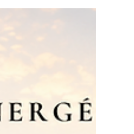
(Nouvelle Lune du 14 juillet - Palier 77
le 16) : On s'envole vers le cœur de
notre Abondance - Un nouvel
environnement vibratoire soutenant se
met en place 💫