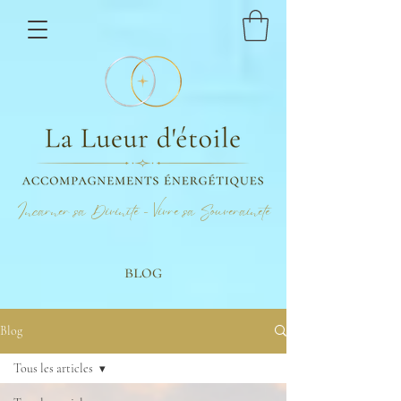
Incarner sa Divinité - Vivre sa Souveraineté
blog
Blog
Tous les articles