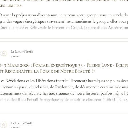
ses limites
Durant la préparation d’avant-soin, je perçois votre groupe assis en cercle da
grandes vagues énergétiques traversent instantanément le groupe, elles vou
Guérir le passé et Réinvestir le Présent en Grand. Je perçois des Ancêtres au
également, car ceux-là ont besoin de Transmettre avant de disparaître dans 
nombreuses Présences Divines S
La Lueur d'étoile
3 mars
✨ 3 Mars 2026 : Portail énergétique 33 - Pleine Lune - Écli
et Reconnaître la Force de Notre Beauté ✨
Les Révélations et les Libérations (particulièrement) karmiques se poursuive
aurevoir au passé, de relâcher, de Pardonner, de désamorcer certains mécanis
automatismes d'insécurité liés aux traumas de notre histoire, parfois même hér
soin collectif du Portail énergétique 33 de ce soir se clôturent à 18h (UTC+1)
Poser d
La Lueur d'étoile
2 mars