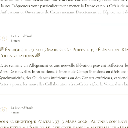
Hautes Fréquences vont particulièrement mener la Danse et nous Offrir de n
Unifications et Ouvertures de Cœurs menant Directement au Déploiement d
La Lueur d'étoile
8 mars
🌈 Énergies du 9 au 15 Mars 2026 : Portail 33 : Élévation, Ré
Collaborations 🌈
Cette semaine un Allègement et une nouvelle Élévation peuvent s'effectuer lor
Mars. De nouvelles Informations, éléments de Compréhensions ou décisions 
Synchronicités, des Guidances intérieures ou des Canaux extérieurs, et viend
Actes à poser, les nouvelles Collaborations à co-Créer et/ou la Voie.x dans l
pas de nous Émanciper et de fa
La Lueur d'étoile
5 mars
Soin énergétique Portail 33, 3 Mars 2026 : Aligner son Env
Permettre à l’Âme de se Déployer dans la matérialité - (Fa