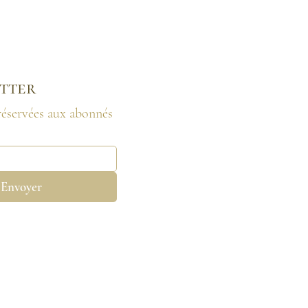
tter​
 réservées aux abonnés
Envoyer