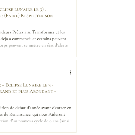
lipse lunaire le 3) :
: (Faire) Respecter son
ndeurs Prêtes à se Transformer et les
 déjà a commencé, et certains peuvent
Corps peuvent se mettre en état d'alerte
et le mental peut avoir de la difficulté à
+ Eclipse Lunaire le 3 -
Grand et plus Abondant -
ition de début d'année avant d'entrer en
ces de Renaissance, qui nous Aideront
tion d'un nouveau cycle de 9 ans (ainsi