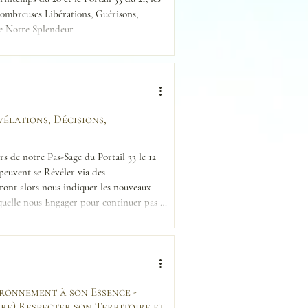
ombreuses Libérations, Guérisons,
e Notre Splendeur.
vélations, Décisions,
s de notre Pas-Sage du Portail 33 le 12
peuvent se Révéler via des
ront alors nous indiquer les nouveaux
aquelle nous Engager pour continuer pas à
ironnement à son Essence -
ire) Respecter son Territoire et