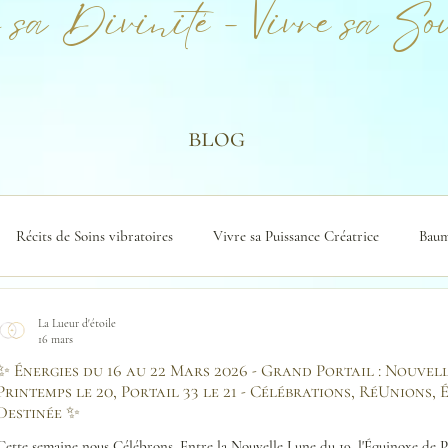
 sa Divinité - Vivre sa Sou
blog
Récits de Soins vibratoires
Vivre sa Puissance Créatrice
Baum
La Lueur d'étoile
16 mars
✨ Énergies du 16 au 22 Mars 2026 - Grand Portail : Nouvel
Printemps le 20, Portail 33 le 21 - Célébrations, RéUnions
Destinée ✨
Cette semaine nous Célébrons. Entre la Nouvelle Lune du 19, l'Équinoxe de Pri