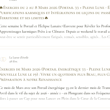
🔥Énergies du 2 au 8 Mars 2026 (Portail 33 + Pleine Lune - Éc
Purifications karmiques et Intégrations de leçons du passé 
Territoire et ses limites🔥
Cette semaine le Portail et l'Éclipse Lunaire Œuvrent pour Révéler les Profo
Apprentissages karmiques Prêts à se Clôturer. Depuis ce weekend le travail a
peut-être se sentir particulièrement fatigués, remués, sensibles, agités… Les 
plus ou moins fortement car les charges émotionnelles et peurs être Activées, 
se stabilise
La Lueur d'étoile
28 févr.
Énergies de Mars 2026 (Portail énergétique 33 - Pleine Lune 
Nouvelle Lune le 19) : Vivre un quotidien plus Beau, plus 
Préparation à notre Renaissance
Ce mois de Mars avec son Portail énergétique 33 est le dernier mois de Trans
Avril dans le vif du sujet de 2026 - année 1 - en Plongeant dans ses Fréquen
alors à passer un Cap pour nous Lancer en Plein dans le Cœur de la Construc
que dans celles d'autres bien plus Grands !).