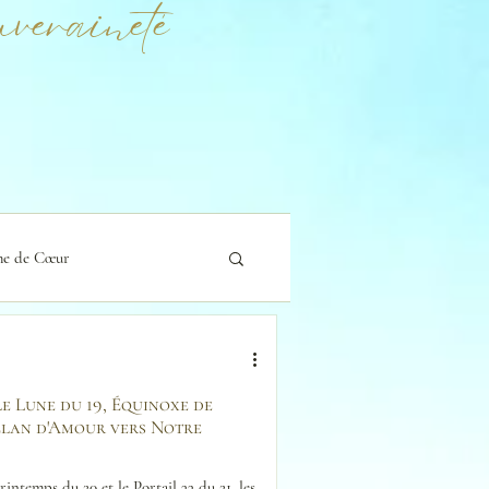
veraineté
e de Cœur
le Lune du 19, Équinoxe de
, Élan d'Amour vers Notre
ntemps du 20 et le Portail 33 du 21, les