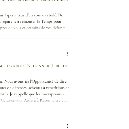
ns l’apesanteur d’un cosmos étoilé. De
s préparent à remonter le Temps pour
près de vous et certains de vos défunts
la Lumière définitivement. De
pse Lunaire : Pardonner, Libérer
nt. Nous avons ici l'Opportunité de dire
mes de défenses, schémas à répétitions et
ités. Je rappelle que les inscriptions au
. Celui-ci vous Aidera à Reconnaître et