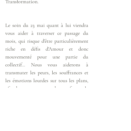
Transformation. 
Le soin du 23 mai quant à lui viendra 
vous aider à traverser ce passage du 
mois, qui risque d'être particulièrement 
riche en défis d'Amour et donc 
mouvementé pour une partie du 
collectif… Nous vous aiderons à 
transmuter les peurs, les souffrances et 
les émotions lourdes sur tous les plans, 
afin de vous permettre de transformer le 
plomb en Or et les douleurs en énergie 
de Lumière nourrissant votre élévation. 
Vos équipes et les Êtres de Lumière vous 
apporteront chaleur et réconfort, 
guérison du cœur et du corps, et vous 