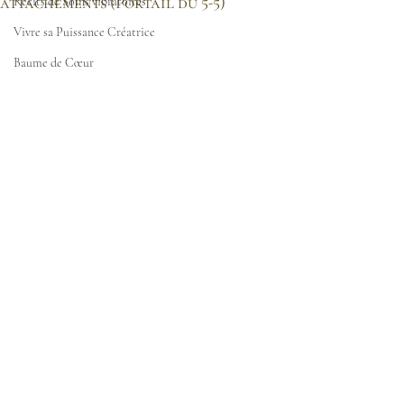
attachements (Portail du 5-5)
Récits de Soins vibratoires
Vivre sa Puissance Créatrice
Baume de Cœur