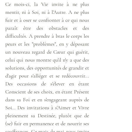
Ce mois-ci, la Vie invite à ne plus 
mentir, ni à Soi, ni à l'Autre. A ne plus 
fuir et à oser se confronter à ce qui nous 
paraît être des obstacles et des 
difficultés. A prendre à bras le corps les 
peurs et les "problèmes", en y déposant 
un nouveau regard de Cœur qui guérit, 
celui qui nous montre qu'il n'y a que des 
solutions, des opportunités de grandir et 
d'agir pour s'alléger et se redécouvrir... 
Des occasions de s'élever en étant 
Conscient de ses choix, en étant Présent 
dans sa Foi et en s'engageant auprès de 
Soi… Des invitations à s'Aimer et Vivre 
pleinement sa Destinée, plutôt que de 
(se) fuir en permanence et de nourrir ses 
souffrances. Ce mois de mai nous invite 