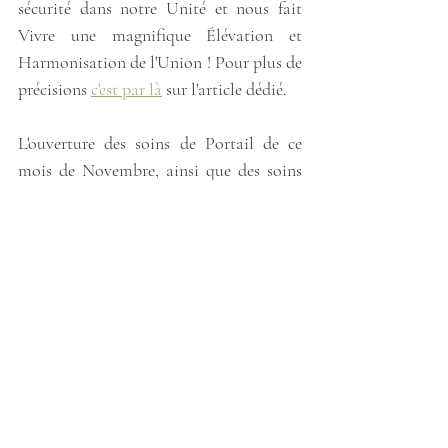
sécurité dans notre Unité et nous fait 
Vivre une magnifique Élévation et 
Harmonisation de l'Union ! Pour plus de 
précisions 
c'est par là
 sur l'article dédié.
L'ouverture des soins de Portail de ce 
mois de Novembre, ainsi que des soins 
de Libération de l'âme se fera cette 
semaine au Juste moment ! 
En ce mois de Novembre je vous 
souhaite de vous Engager auprès de votre 
Cœur Unifié et de Rayonner librement 
votre Splendeur et vos nouvelles Vérités !
Prenez bien soin de vous les étoiles…
Louise