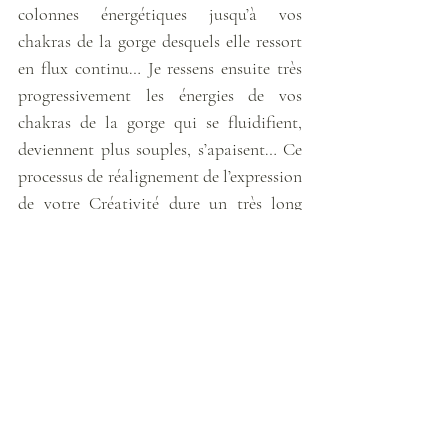
colonnes énergétiques jusqu’à vos 
chakras de la gorge desquels elle ressort 
en flux continu… Je ressens ensuite très 
progressivement les énergies de vos 
chakras de la gorge qui se fluidifient, 
deviennent plus souples, s’apaisent… Ce 
processus de réalignement de l’expression 
de votre Créativité dure un très long 
moment… Il y avait du boulot :) ! Un de 
mes guides souhaite ensuite vous faire 
passer un message, et me dit : « 
Dis-leur 
qu’il est vain d’essayer de deviner ce que leur 
dicte leur cœur, il suffit d’observer les 
moments où ils s’Aiment eux-mêmes dans ce 
qu’ils sont et ce qu’ils font. Ce sont ces Instants 
qui leur permettront de distinguer la Justesse 
de leur expression
 ». 